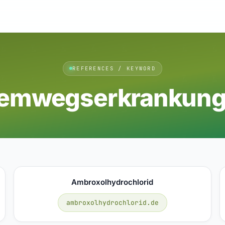
REFERENCES / KEYWORD
emwegserkrankun
Ambroxolhydrochlorid
ambroxolhydrochlorid.de