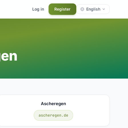
Log in
Register
English
gen
Ascheregen
ascheregen.de