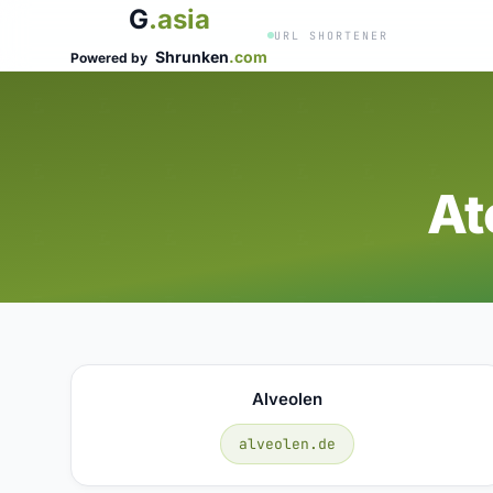
G
.asia
URL SHORTENER
Shrunken
.com
Powered by
At
Alveolen
alveolen.de