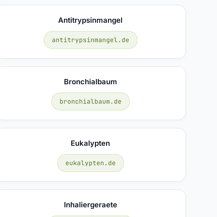
Antitrypsinmangel
antitrypsinmangel.de
Bronchialbaum
bronchialbaum.de
Eukalypten
eukalypten.de
Inhaliergeraete