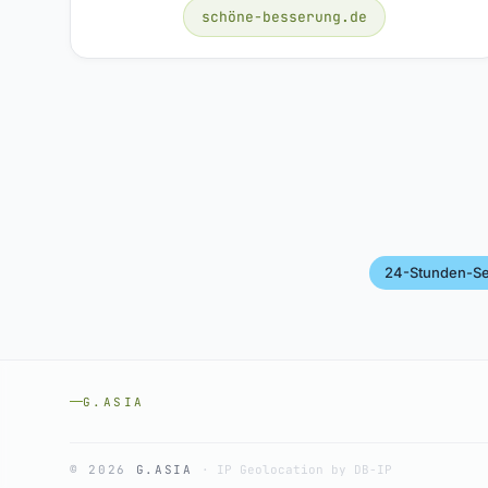
schöne-besserung.de
24-Stunden-Se
G.ASIA
© 2026
G.ASIA
·
IP Geolocation by DB-IP