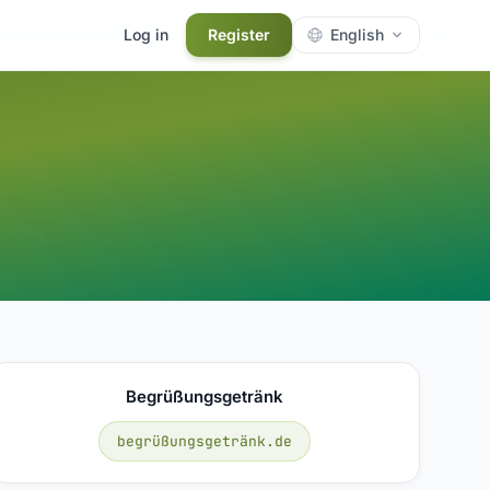
Log in
Register
English
Begrüßungsgetränk
begrüßungsgetränk.de