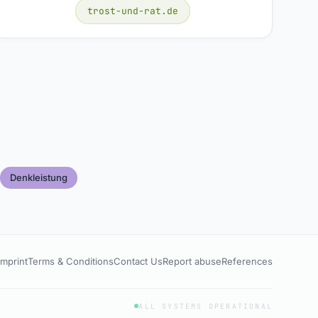
trost-und-rat.de
Denkleistung
Imprint
Terms & Conditions
Contact Us
Report abuse
References
ALL SYSTEMS OPERATIONAL