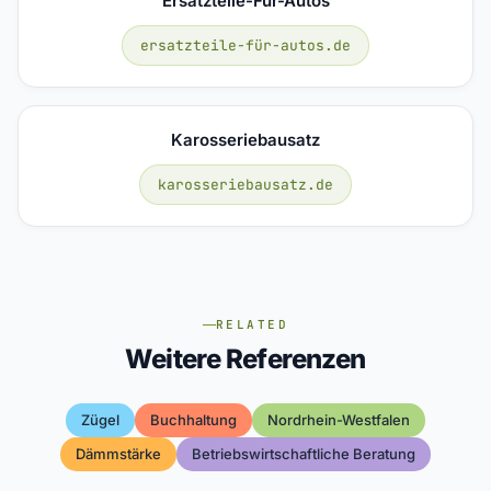
Ersatzteile-Für-Autos
ersatzteile-für-autos.de
Karosseriebausatz
karosseriebausatz.de
RELATED
Weitere Referenzen
Zügel
Buchhaltung
Nordrhein-Westfalen
Dämmstärke
Betriebswirtschaftliche Beratung