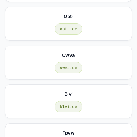
Optr
optr.de
Uwva
uwva.de
Blvi
blvi.de
Fpvw