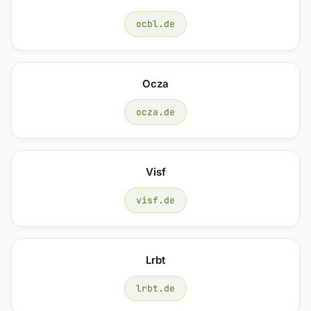
ocbl.de
Ocza
ocza.de
Visf
visf.de
Lrbt
lrbt.de