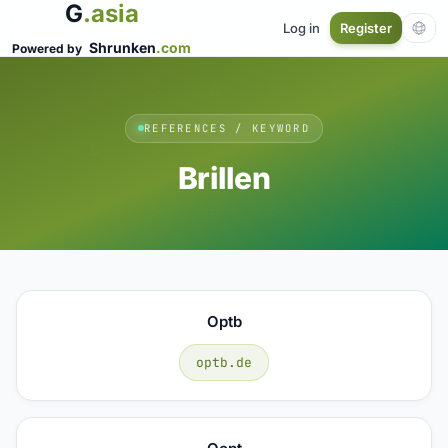
G
.asia
Log in
Register
Shrunken
.com
Powered by
REFERENCES / KEYWORD
Brillen
Optb
optb.de