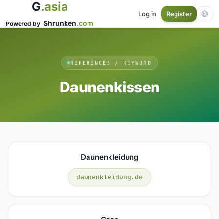
G
.asia
Log in
Register
Shrunken
.com
Powered by
REFERENCES / KEYWORD
Daunenkissen
Daunenkleidung
daunenkleidung.de