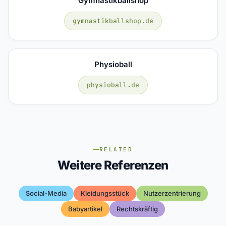
Gymnastikballshop
gymnastikballshop.de
Physioball
physioball.de
RELATED
Weitere Referenzen
Social-Media
Kleidungsstück
Nutzerzentrierung
Babyartikel
Rechtskräftig