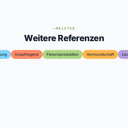
RELATED
Weitere Referenzen
hung
Unaufregend
Fleischproduktion
Vormundschaft
Le