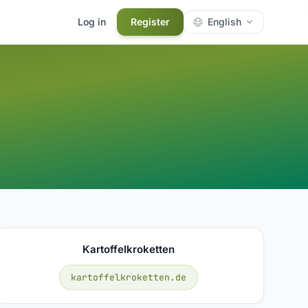
Log in
Register
English
Kartoffelkroketten
kartoffelkroketten.de