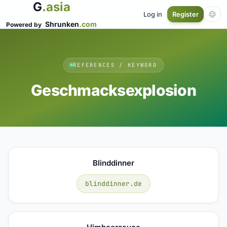
G
.asia
Log in
Register
Shrunken
.com
Powered by
REFERENCES / KEYWORD
Geschmacksexplosion
Blinddinner
blinddinner.de