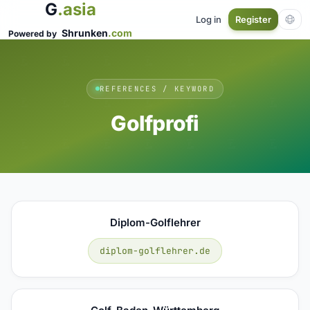
G
.asia
Log in
Register
Shrunken
.com
Powered by
REFERENCES / KEYWORD
Golfprofi
Diplom-Golflehrer
diplom-golflehrer.de