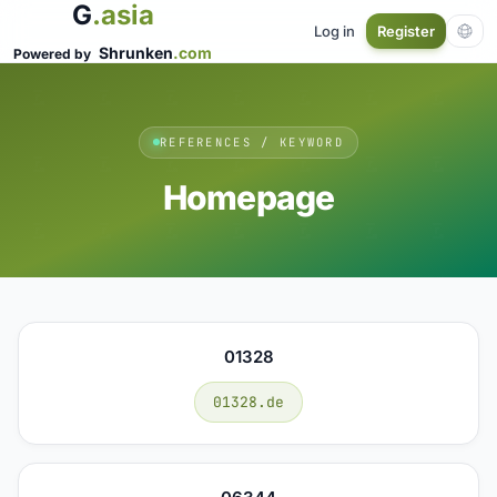
G
.asia
Log in
Register
Shrunken
.com
Powered by
REFERENCES / KEYWORD
Homepage
01328
01328.de