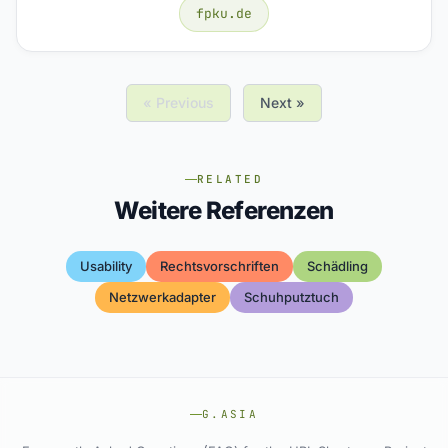
fpku.de
« Previous
Next »
RELATED
Weitere Referenzen
Usability
Rechtsvorschriften
Schädling
Netzwerkadapter
Schuhputztuch
G.ASIA