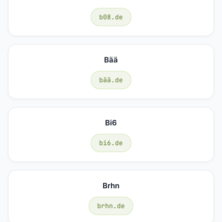
b08.de
Bää
bää.de
Bi6
bi6.de
Brhn
brhn.de