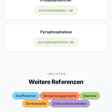
Proteasehemmer
proteasehemmer.de
Pyrophosphatase
pyrophosphatase.de
RELATED
Weitere Referenzen
Koeffizienten
Verpackungsprozess
Diashow
Denkanstöße
Einbruchschutzfolien