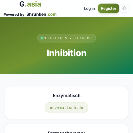
G
.asia
Log in
Register
Shrunken
.com
Powered by
REFERENCES / KEYWORD
Inhibition
Enzymatisch
enzymatisch.de