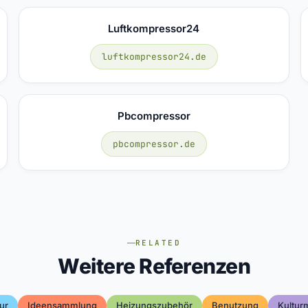
Luftkompressor24
luftkompressor24.de
Pbcompressor
pbcompressor.de
RELATED
Weitere Referenzen
ur
Ideensammlung
Heizungszubehör
Benutzung
Kultu