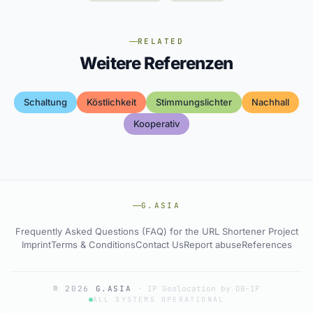
RELATED
Weitere Referenzen
Schaltung
Köstlichkeit
Stimmungslichter
Nachhall
Kooperativ
G.ASIA
Frequently Asked Questions (FAQ) for the URL Shortener Project
Imprint
Terms & Conditions
Contact Us
Report abuse
References
© 2026
G.ASIA
·
IP Geolocation by DB-IP
ALL SYSTEMS OPERATIONAL