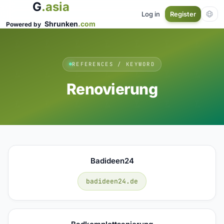
G
.asia
Log in
Register
Shrunken
.com
Powered by
REFERENCES / KEYWORD
Renovierung
Badideen24
badideen24.de