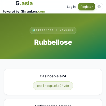
G
.asia
Log in
Register
Shrunken
.com
Powered by
REFERENCES / KEYWORD
Rubbellose
Casinospiele24
casinospiele24.de