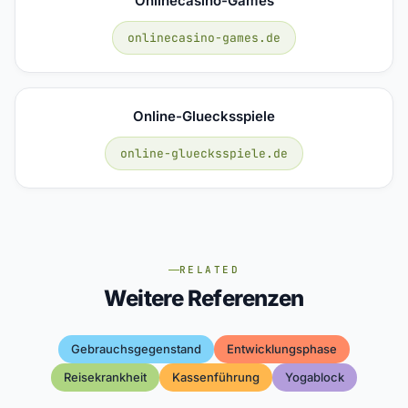
Onlinecasino-Games
onlinecasino-games.de
Online-Gluecksspiele
online-gluecksspiele.de
RELATED
Weitere Referenzen
Gebrauchsgegenstand
Entwicklungsphase
Reisekrankheit
Kassenführung
Yogablock