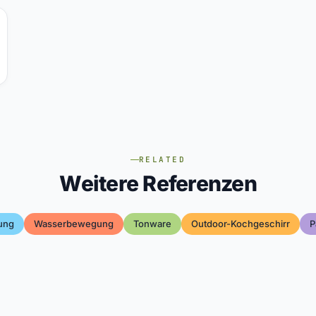
RELATED
Weitere Referenzen
ung
Wasserbewegung
Tonware
Outdoor-Kochgeschirr
P