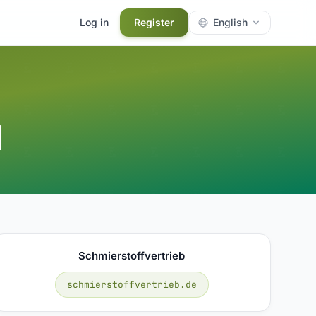
Log in
Register
English
l
Schmierstoffvertrieb
schmierstoffvertrieb.de