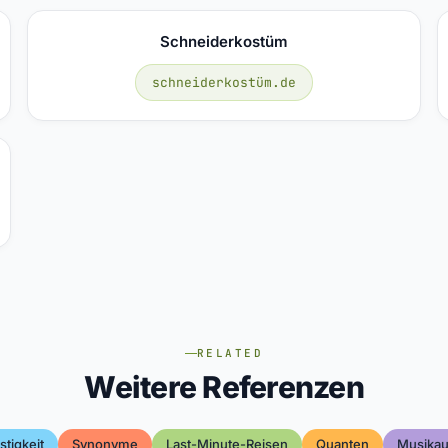
Schneiderkostüm
schneiderkostüm.de
RELATED
Weitere Referenzen
tigkeit
Synonyme
Last-Minute-Reisen
Quanten
Musika