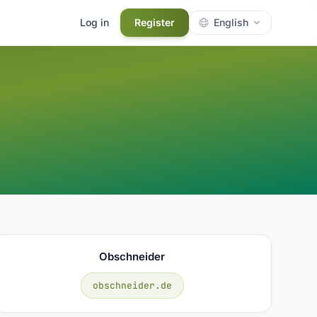
Log in
Register
English
Obschneider
obschneider.de