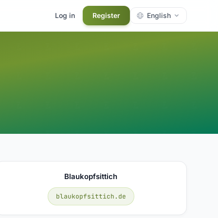
Log in
Register
English
Blaukopfsittich
blaukopfsittich.de