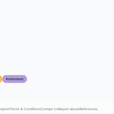
Kohlestaub
Imprint
Terms & Conditions
Contact Us
Report abuse
References