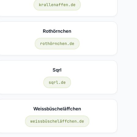
krallenaffen.de
Rothörnchen
rothörnchen.de
Sqrl
sqrl.de
Weissbüscheläffchen
weissbüscheläffchen.de