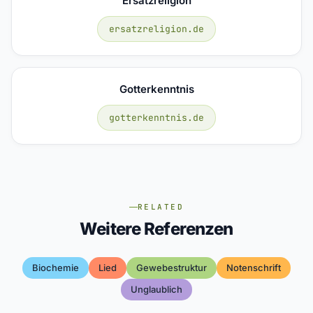
Ersatzreligion
ersatzreligion.de
Gotterkenntnis
gotterkenntnis.de
RELATED
Weitere Referenzen
Biochemie
Lied
Gewebestruktur
Notenschrift
Unglaublich