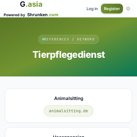
G
.asia
Log in
Register
Shrunken
.com
Powered by
REFERENCES / KEYWORD
Tierpflegedienst
Animalsitting
animalsitting.de