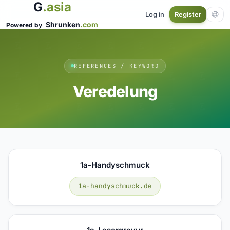
G
.asia
Log in
Register
Shrunken
.com
Powered by
REFERENCES / KEYWORD
Veredelung
1a-Handyschmuck
1a-handyschmuck.de