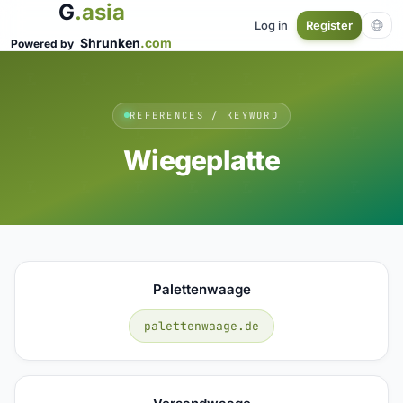
G
.asia
Log in
Register
Shrunken
.com
Powered by
REFERENCES / KEYWORD
Wiegeplatte
Palettenwaage
palettenwaage.de