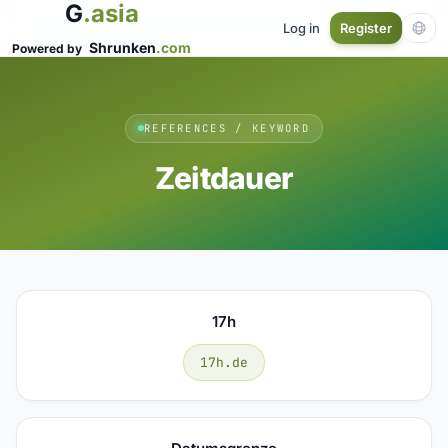
G
.asia
Log in
Register
Shrunken
.com
Powered by
REFERENCES / KEYWORD
Zeitdauer
17h
17h.de