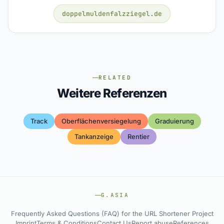
doppelmuldenfalzziegel.de
RELATED
Weitere Referenzen
Track
Oberflächenversiegelung
Graduierung
Tankanzeige
Rentier
G.ASIA
Frequently Asked Questions (FAQ) for the URL Shortener Project
Imprint
Terms & Conditions
Contact Us
Report abuse
References