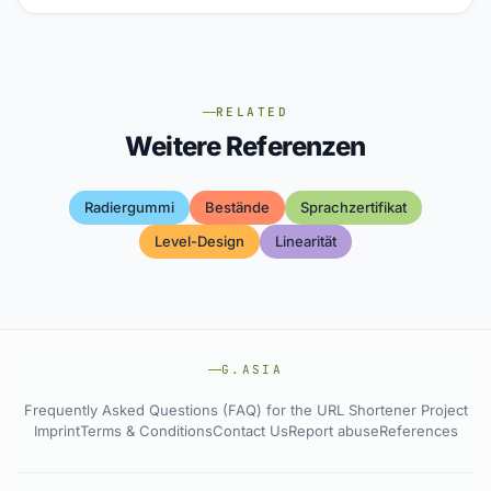
RELATED
Weitere Referenzen
Radiergummi
Bestände
Sprachzertifikat
Level-Design
Linearität
G.ASIA
Frequently Asked Questions (FAQ) for the URL Shortener Project
Imprint
Terms & Conditions
Contact Us
Report abuse
References