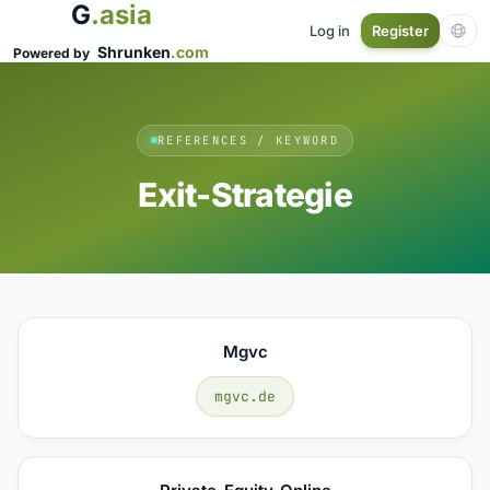
G
.asia
Log in
Register
Shrunken
.com
Powered by
REFERENCES / KEYWORD
Exit-Strategie
Mgvc
mgvc.de