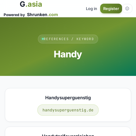
G
.asia
Log in
Register
Shrunken
.com
Powered by
REFERENCES / KEYWORD
Handy
Handysuperguenstig
handysuperguenstig.de