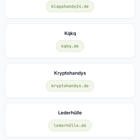
klapphandy24.de
Kqkq
kqkq.de
Kryptohandys
kryptohandys.de
Lederhülle
lederhülle.de