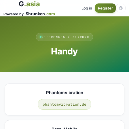
G
.asia
Log in
Register
Shrunken
.com
Powered by
REFERENCES / KEYWORD
Handy
Phantomvibration
phantomvibration.de